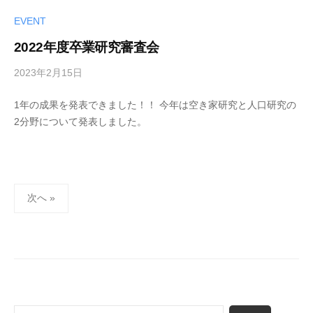
a
d
EVENT
m
2022年度卒業研究審査会
i
n
2023年2月15日
b
y
1年の成果を発表できました！！ 今年は空き家研究と人口研究の
k
2分野について発表しました。
u
m
a
-
投
a
次へ »
d
稿
m
ナ
i
ビ
n
ゲ
ー
シ
検