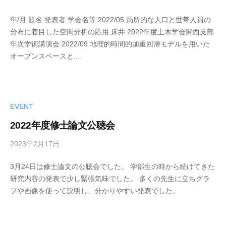
y
年/月 題名 発表者 学会名等 2022/05 局所的な人口と世帯人員の
k
分布に着目した空間分析の応用 床井 2022年度土木学会関西支部
u
年次学術講演会 2022/09 地理的時間的加重回帰モデルを用いた
m
オープンスペースと...
a
-
a
d
m
EVENT
i
2022年度修士論文公聴会
n
2023年2月17日
b
y
3月24日は修士論文の公聴会でした。 学部生の時から続けてきた
k
研究内容の発表で少し緊張気味でした。 多くの先生に立ちグラ
u
フや画像を使って説明し、分かりやすい発表でした。
m
a
-