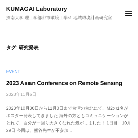
ュ
コ
ー
KUMAGAI Laboratory
ン
メ
摂南大学 理工学部都市環境工学科 地域環境計画研究室
ニ
テ
ュ
ー
ン
ツ
へ
タグ:
研究発表
ス
キ
ッ
EVENT
プ
2023 Asian Conference on Remote Sensing
2023年11月6日
b
y
2023年10月30日から11月3日まで台湾の台北にて、M2の1名が
k
ポスター発表してきました 海外の方ともコミュニケーションが
u
とれて、自分が一回り大きくなれた気がしました！ 1日目 10月
m
29日 今回は、熊谷先生が不参加...
a