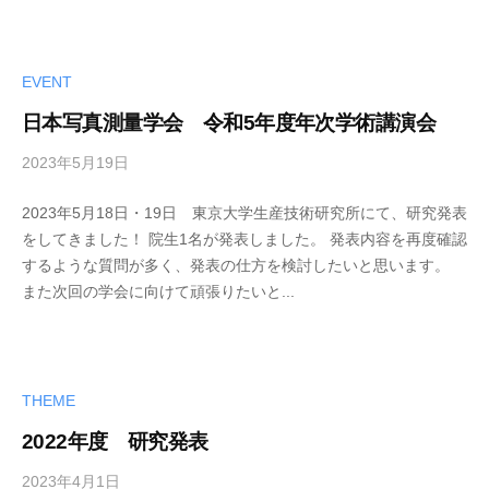
-
a
d
m
EVENT
i
日本写真測量学会 令和5年度年次学術講演会
n
2023年5月19日
b
y
2023年5月18日・19日 東京大学生産技術研究所にて、研究発表
k
をしてきました！ 院生1名が発表しました。 発表内容を再度確認
u
するような質問が多く、発表の仕方を検討したいと思います。
m
また次回の学会に向けて頑張りたいと...
a
-
a
d
m
THEME
i
2022年度 研究発表
n
2023年4月1日
b