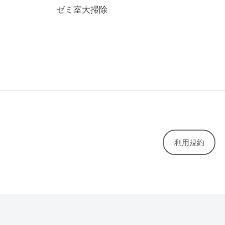
稿
ゼミ室大掃除
ナ
ビ
ゲ
ー
シ
ョ
ン
利用規約