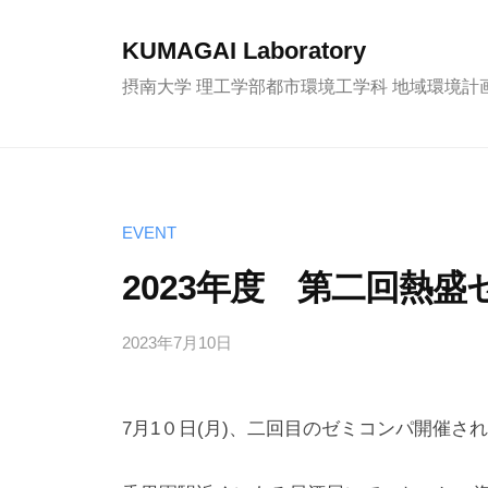
コ
ン
KUMAGAI Laboratory
テ
摂南大学 理工学部都市環境工学科 地域環境計
ン
ツ
へ
ス
EVENT
キ
ッ
2023年度 第二回熱
プ
2023年7月10日
b
y
k
7月1０日(月)、二回目のゼミコンパ開催さ
u
m