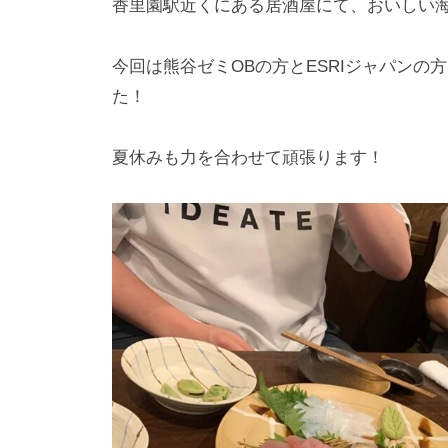
a
香里園駅近くにある居酒屋にて、おいしい
-
a
今回は熊谷ゼミOBの方とESRIジャパン
d
た！
m
i
夏休みも力を合わせて頑張ります！
n