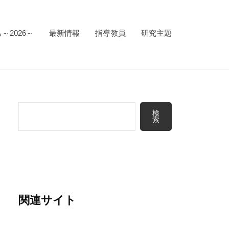
～2026～
最新情報
指導教員
研究主題
検
検
索
索
関連サイト