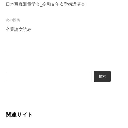
稿
日本写真測量学会_令和８年次学術講演会
ナ
ビ
次の投稿
ゲ
卒業論文読み
ー
シ
ョ
ン
検
検索
索
関連サイト