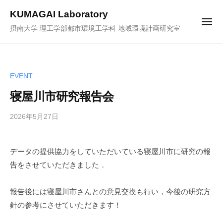
ュ
コ
ー
KUMAGAI Laboratory
ン
メ
摂南大学 理工学部都市環境工学科 地域環境計画研究室
ニ
テ
ュ
ー
ン
ツ
へ
EVENT
ス
寝屋川市研究報告会
キ
ッ
2026年5月27日
b
プ
y
k
データの提供協力をしていただいている寝屋川市に研究の報
u
告をさせていただきました．
m
a
-
報告後には寝屋川市さんとの意見交換も行い，今後の研究方
a
針の参考にさせていただきます！
d