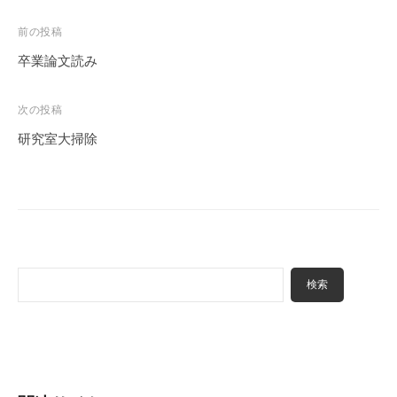
投
前の投稿
稿
卒業論文読み
ナ
ビ
次の投稿
ゲ
研究室大掃除
ー
シ
ョ
ン
検
検索
索