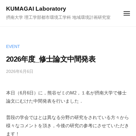
ュ
コ
ー
KUMAGAI Laboratory
ン
メ
摂南大学 理工学部都市環境工学科 地域環境計画研究室
ニ
テ
ュ
ー
ン
ツ
へ
EVENT
ス
2026年度_修士論文中間発表
キ
ッ
2026年6月6日
b
プ
y
k
本日（6月6日）に，熊谷ゼミのM2，１名が摂南大学で修士
u
論文にむけた中間発表を行いました．
m
a
-
普段の学会ではとは異なる分野の研究をされている方々から
a
様々なコメントを頂き，今後の研究の参考にさせていただき
d
ます！