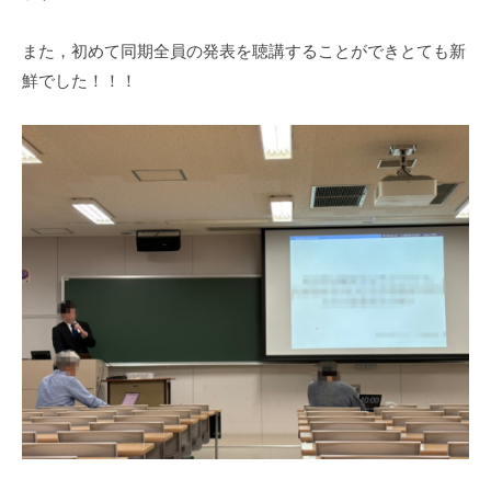
m
i
また，初めて同期全員の発表を聴講することができとても新
n
鮮でした！！！