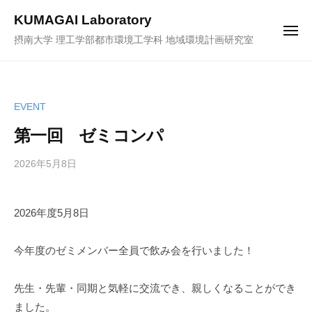
ュ
コ
ー
KUMAGAI Laboratory
ン
メ
摂南大学 理工学部都市環境工学科 地域環境計画研究室
ニ
テ
ュ
ー
ン
ツ
へ
EVENT
ス
第一回 ゼミコンパ
キ
ッ
2026年5月8日
b
プ
y
k
2026年度5月8日
u
m
a
今年度のゼミメンバー全員で飲み会を行いました！
-
a
先生・先輩・同期と気軽に交流でき、親しくなることができ
d
ました。