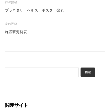
投
前の投稿
稿
プラネタリーヘルス＿ポスター発表
ナ
ビ
次の投稿
ゲ
施設研究発表
ー
シ
ョ
ン
検
検索
索
関連サイト