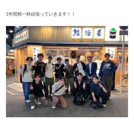
m
i
1年間精一杯頑張っていきます！！
n