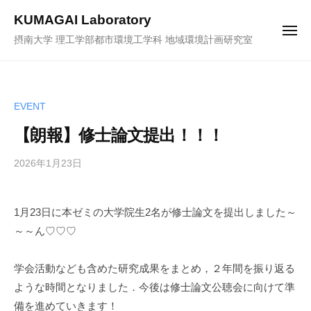
ュ
コ
ー
KUMAGAI Laboratory
ン
メ
摂南大学 理工学部都市環境工学科 地域環境計画研究室
ニ
テ
ュ
ー
ン
ツ
へ
EVENT
ス
【朗報】修士論文提出！！！
キ
ッ
2026年1月23日
b
プ
y
k
1月23日に本ゼミの大学院生2名が修士論文を提出しました～
u
～～ん♡♡♡
m
a
-
学会活動なども含めた研究成果をまとめ，２年間を振り返る
a
ような時間となりました．今後は修士論文公聴会に向けて準
d
備を進めていきます！