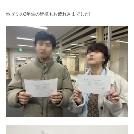
m
i
他ゼミの2年生の皆様もお疲れさまでした!
n