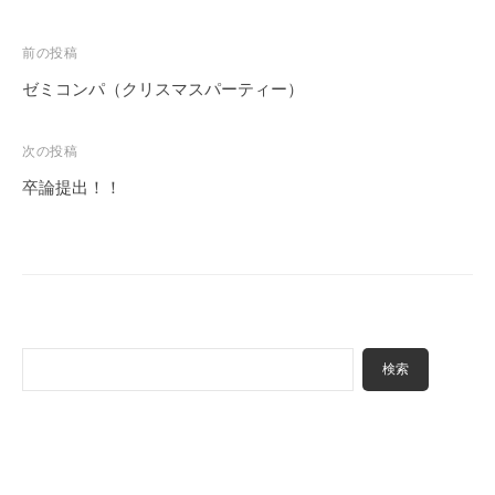
投
前の投稿
稿
ゼミコンパ（クリスマスパーティー）
ナ
ビ
次の投稿
ゲ
卒論提出！！
ー
シ
ョ
ン
検
検索
索