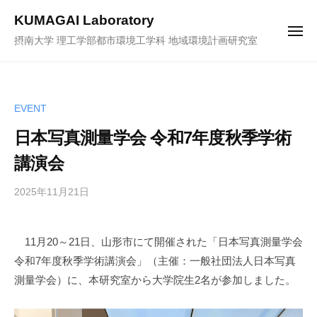
ュ
コ
ー
KUMAGAI Laboratory
ン
メ
摂南大学 理工学部都市環境工学科 地域環境計画研究室
ニ
テ
ュ
ー
ン
ツ
へ
EVENT
ス
日本写真測量学会 令和7年度秋季学術
キ
講演会
ッ
プ
2025年11月21日
b
y
k
11月20～21日、山形市にて開催された「日本写真測量学会
u
令和7年度秋季学術講演会」（主催：一般社団法人日本写真
m
a
測量学会）に、本研究室から大学院生2名が参加しました。
-
a