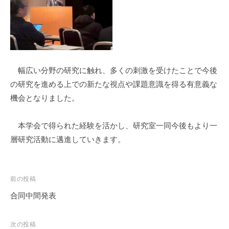
幅広い分野の研究に触れ、多くの刺激を受けたことで今後
の研究を進める上での新たな視点や課題意識を得る有意義な
機会となりました。
本学会で得られた経験を活かし、研究室一同今後もより一
層研究活動に邁進していきます。
投
前の投稿
稿
合同中間発表
ナ
ビ
次の投稿