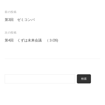
投
前の投稿
稿
第3回 ゼミコンパ
ナ
ビ
次の投稿
ゲ
第4回 くずは未来会議 （３/26)
ー
シ
ョ
ン
検
検索
索