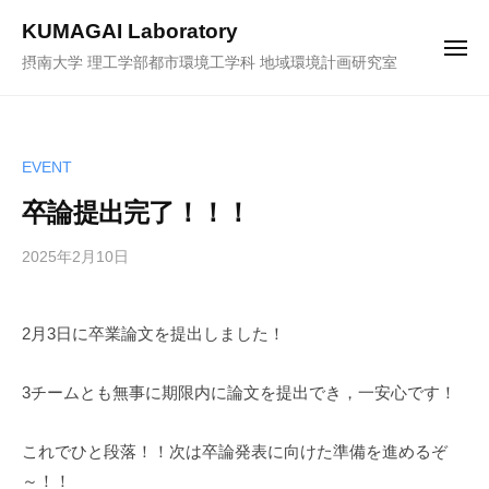
ュ
コ
ー
KUMAGAI Laboratory
ン
メ
摂南大学 理工学部都市環境工学科 地域環境計画研究室
ニ
テ
ュ
ー
ン
ツ
へ
EVENT
ス
卒論提出完了！！！
キ
ッ
2025年2月10日
b
プ
y
k
2月3日に卒業論文を提出しました！
u
m
a
3チームとも無事に期限内に論文を提出でき，一安心です！
-
a
これでひと段落！！次は卒論発表に向けた準備を進めるぞ
d
～！！