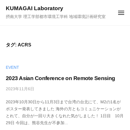
ュ
コ
ー
KUMAGAI Laboratory
ン
メ
摂南大学 理工学部都市環境工学科 地域環境計画研究室
ニ
テ
ュ
ー
ン
ツ
へ
タグ:
ACRS
ス
キ
ッ
EVENT
プ
2023 Asian Conference on Remote Sensing
2023年11月6日
b
y
2023年10月30日から11月3日まで台湾の台北にて、M2の1名が
k
ポスター発表してきました 海外の方ともコミュニケーションが
u
とれて、自分が一回り大きくなれた気がしました！ 1日目 10月
m
29日 今回は、熊谷先生が不参加...
a