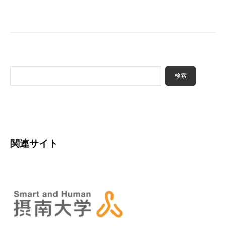
-
a
d
m
i
n
検
検索
索
関連サイト