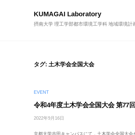
コ
ン
KUMAGAI Laboratory
テ
摂南大学 理工学部都市環境工学科 地域環境計
ン
ツ
へ
ス
タグ:
土木学会全国大会
キ
ッ
プ
EVENT
令和4年度土木学会全国大会 第7
2022年9月16日
b
y
京都大学吉田キャンパスにて，土木学会全国大会が
k