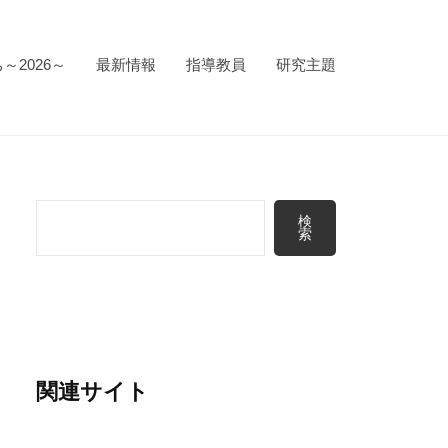
～2026～
最新情報
指導教員
研究主題
検
検
索
索
関連サイト