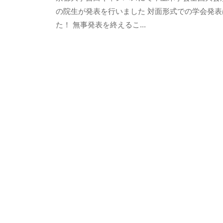
の院生が発表を行いました 対面形式での学会発
u
た！ 無事発表を終えるこ...
m
a
-
a
d
m
i
n